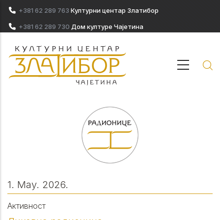
Skip to main content
+381 62 289 763
Културни центар Златибор
+381 62 289 730
Дом културе Чајетина
1. May. 2026.
Активност