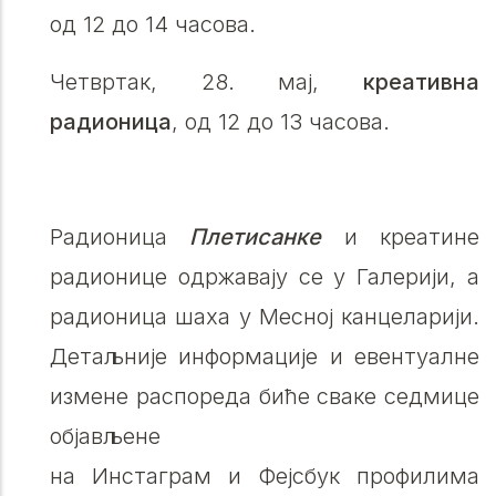
од 12 до 14 часова.
Четвртак, 28. мај,
крeативна
радионица
, од 12 до 13 часова.
Радионица
Плетисанке
и креатине
радионице одржавају се у Галерији, а
радионица шаха у Месној канцеларији.
Детаљније информације и евентуалне
измене распореда биће сваке седмице
објављене
на Инстаграм и Фејсбук профилима