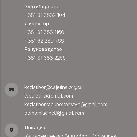
Златиборпрес
+381 31 3832 104
Директор
+381 31 383 1160
+381 62 289 766
Рачуноводство
+381 31 383 2256
kczlatibor@cajetina.org.rs
tvcajetina@gmail.com
kczlatibor.racunovodstvo@gmail.com
domomladine8@gmail.com
Локација
Културни центар Златибор - Миладина