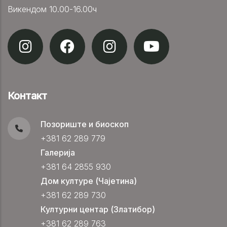
Викендом 10.00-16.00ч
Контакт
Позориште и биоскоп
+381 62 289 779
Галерија
+381 64 2855 930
Дом културе (Чајетина)
+381 62 289 730
Културни центар (Златибор)
+381 62 289 763