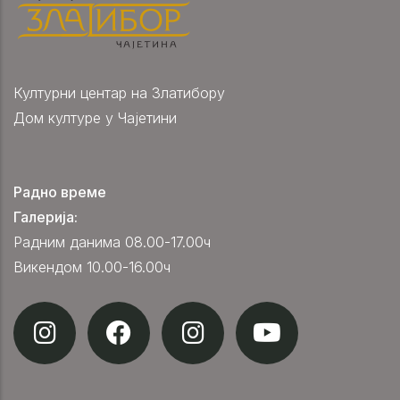
Културни центар на Златибору
Дом културе у Чајетини
Радно време
Галерија:
Радним данима 08.00-17.00ч
Викендом 10.00-16.00ч