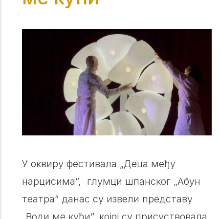
У оквиру фестивала „Деца међу
нарцисима”, глумци шпанског „Абун
театра” данас су извели представу
„Води ме кући”, којој су присуствовала