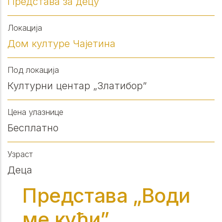
Представа за децу
Локација
Дом културе Чајетина
Под локација
Културни центар „Златибор”
Цена улазнице
Бесплатно
Узраст
Деца
Представа „Води
ме кући”