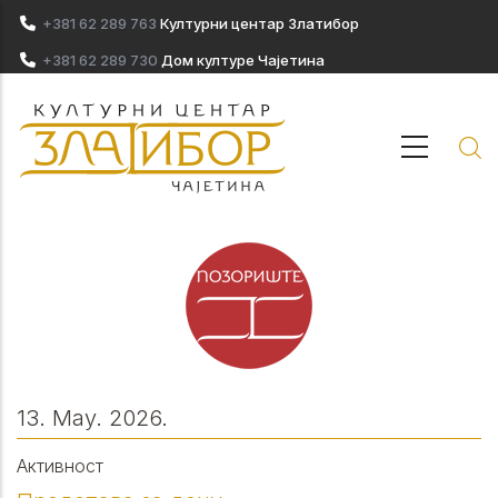
Skip to main content
+381 62 289 763
Културни центар Златибор
+381 62 289 730
Дом културе Чајетина
13. May. 2026.
Активност