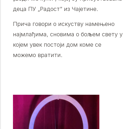
деца ПУ „Радост” из Чајетине.
Прича говори о искуству намењено
најмлађима, сновима о бољем свету у
којем увек постоји дом коме се
можемо вратити.