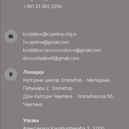
+381 31 383 2256
kczlatibor@cajetina.org.rs
tvcajetina@gmail.com
kczlatibor.racunovodstvo@gmail.com
domomladine8@gmail.com
Локација
Културни центар Златибор - Миладина
Пећинара 2, Златибор
Дом Културе Чајетина - Златиборска бб,
Чајетина
Управа
Александра Карађорђевића 3, 31310