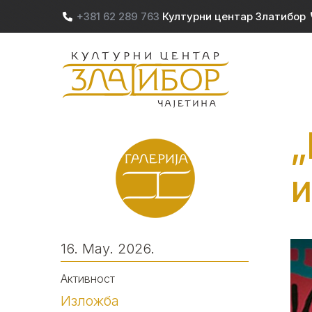
Skip to main content
+381 62 289 763
Културни центар Златибор
M
„
и
16. May. 2026.
Активност
Изложба