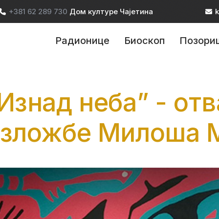
+381 62 289 730
Дом културе Чајетина
k
ain navigation
Радионице
Биоскоп
Позори
Изнад неба” - от
зложбе Милоша 