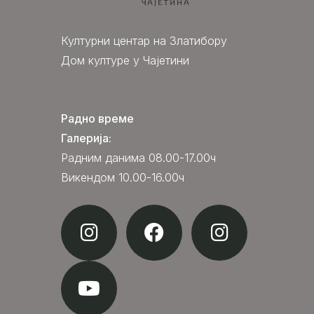
Културни центар на Златибору
Дом културе у Чајетини
Радно време
Галерија:
Радним данима 08.00-17.00ч
Викендом 10.00-16.00ч