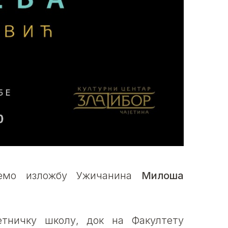
ћемо изложбу Ужичанина
Милоша
тничку школу, док на Факултету