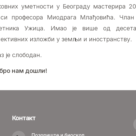
ковних уметности у Београду мастерира 201
аси професора Миодрага Млађовића. Члан
етника Ужица. Имао је више од десета
лективних изложби у земљи и иностранству.
з је слободан.
бро нам дошли!
Контакт
Позориште и биоскоп