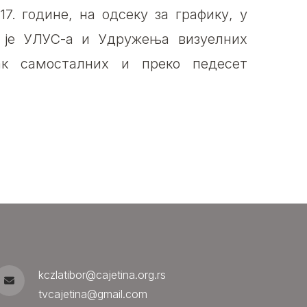
7. године, на одсеку за графику, у
 је УЛУС-а и Удружења визуелних
к самосталних и преко педесет
kczlatibor@cajetina.org.rs
tvcajetina@gmail.com