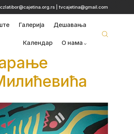
czlatibor@cajetina.org.rs
|
tvcajetina@gmail.com
ште
Галерија
Дешавања
Календар
О нама
варање
Милићевића