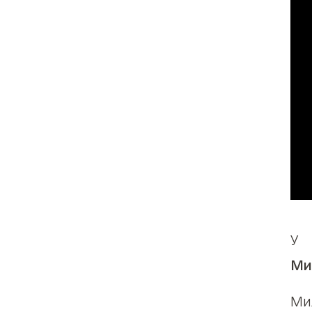
У 
Ми
Ми