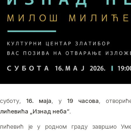
суботу,
16. маја
, у
19 часова
, отвори
лићевића „Изнад неба”
.
лићевић је у родном граду завршио Уме