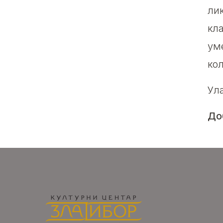
ли
кл
ум
ко
Ула
До