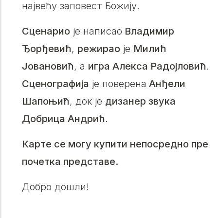
највећу заповест Божију.
Сценарио
је написао
Владимир
Ђорђевић
,
режирао
је
Милић
Јовановић
, а
игра Алекса Радојловић
.
Сценографија
је поверена
Анђели
Шапоњић
, док је
дизанер звука
Добрица Андрић
.
Карте се могу купити непосредно пре
почетка представе.
Добро дошли!