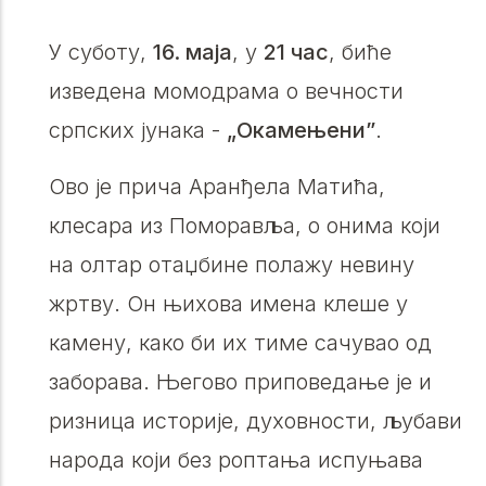
У суботу,
16. маја
, у
21 час
, биће
изведена момодрама о вечности
српских јунака -
„Окамењени”
.
Ово је прича Аранђела Матића,
клесара из Поморавља, о онима који
на олтар отаџбине полажу невину
жртву. Он њихова имена клеше у
камену, како би их тиме сачувао од
заборава. Његово приповедање је и
ризница историје, духовности, љубави
народа који без роптања испуњава