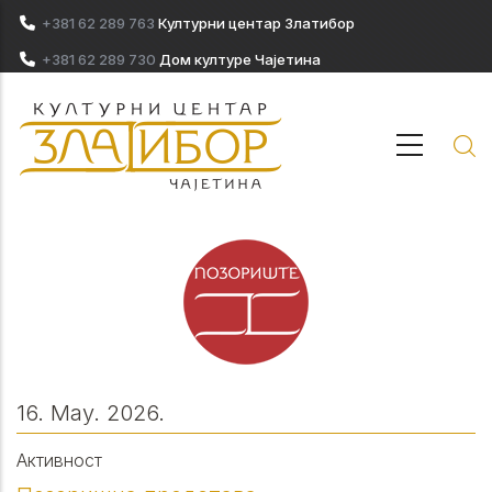
Skip to main content
+381 62 289 763
Културни центар Златибор
+381 62 289 730
Дом културе Чајетина
16. May. 2026.
Активност