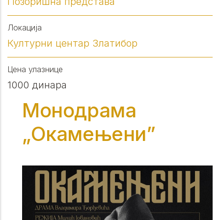
Позоришна представа
Локација
Културни центар Златибор
Цена улазнице
1000 динара
Монодрама
„Окамењени”