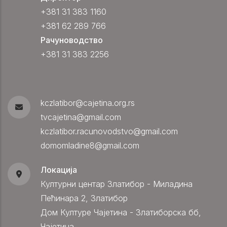
+381 31 383 1160
+381 62 289 766
Рачуноводство
+381 31 383 2256
kczlatibor@cajetina.org.rs
tvcajetina@gmail.com
kczlatibor.racunovodstvo@gmail.com
domomladine8@gmail.com
Локација
Културни центар Златибор - Миладина
Пећинара 2, Златибор
Дом Културе Чајетина - Златиборска бб,
Чајетина