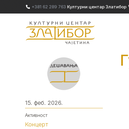
Skip to main content
+381 62 289 763
Културни центар Златибор
M
Г
15. феб. 2026.
Активност
Концерт