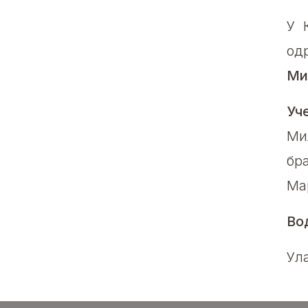
У 
од
Ми
Уч
Ми
бр
Ма
Во
Ул