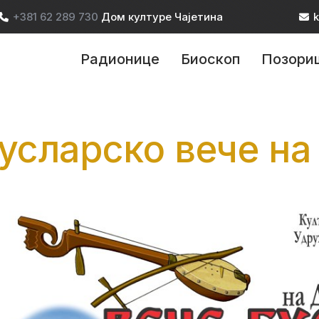
+381 62 289 730
Дом културе Чајетина
k
ain navigation
Радионице
Биоскоп
Позори
усларско вече н