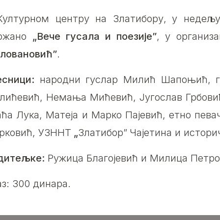
Културном центру на Златибору,
у недељ
ржано
„Вече гусала и поезије”
, у организ
ловановић”
.
есници:
народни гуслар Милић Шапоњић, гу
лићевић, Немања Мићевић, Југослав Грбови
аћа Лука, Матеја и Марко Пајевић, етно пева
рковић, УЗННТ
„
Златибор”
Чајетина и истор
дитељке:
Ружица Благојевић и Милица Петро
аз: 300 динара.