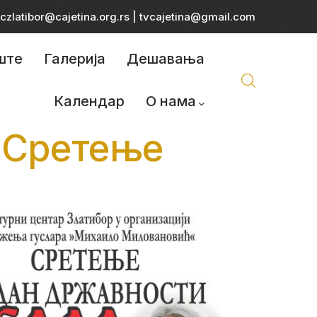
czlatibor@cajetina.org.rs
|
tvcajetina@gmail.com
ште
Галерија
Дешавања
Календар
О нама
а Сретење