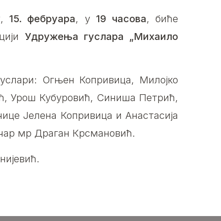
у,
15. фебруара
, у
19 часова
, биће
ацији
Удружења гуслара „Михаило
слари: Огњен Копривица, Милојко
ћ, Урош Кубуровић, Синиша Петрић,
чице Јелена Копривица и Анастасија
ичар мр Драган Крсмановић.
нијевић.