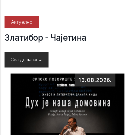
Актуелно
Златибор - Чајетина
Сва дешавања
13.08.2026.
Де
Култ
34.
„Тр
Мит