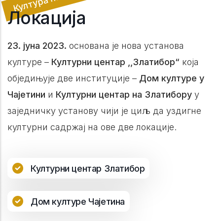
Локација
23. јуна 2023.
основана је нова установа
културе –
Културни центар ,,Златибор“
која
обједињује две институције –
Дом културе у
Чајетини
и
Културни центар на Златибору
у
заједничку установу чији је циљ да уздигне
културни садржај на ове две локације.
Културни центар Златибор
Дом културе Чајетина