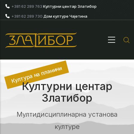
Skip to main content
+381 62 289 763
Културни центар Златибор
+381 62 289 730
Дом културе Чајетина
Култура на планини
Културни центар
Златибор
Мултидисциплинарна установа
културе