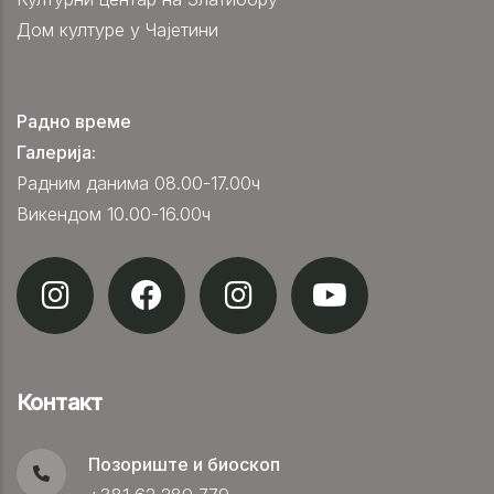
Дом културе у Чајетини
Радно време
Галерија:
Радним данима 08.00-17.00ч
Викендом 10.00-16.00ч
Контакт
Позориште и биоскоп